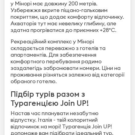
у Мінорі має довжину 200 метрів.
Узбережжя вкрите піщано-гальковим
покриттям, що додає комфорту відпочинку.
Акваторія тут має невелику глибину, але
здатна прогріватися до приємних +28°С.
Рекреаційний комплекс у Мінорі
складається переважно з готелів та
апартаментів. Для забезпечення
комфортного перебування радимо
заздалегідь забронювати номери. Ціни на
проживання різняться залежно від категорії
обраного готелю.
Підбір турів разом з
Турагенцією Join UP!
Настав час планувати незабутню
відпустку. Італія - твій колоритний
відпочинок на морі! Турагенція Join UP!
допоможе вам підібрати ідеальний тур,