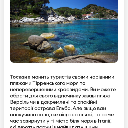
Тоскана
манить туристів своїми чарівними
пляжами Тірренського моря та
неперевершеними краєвидами. Ви можете
обрати для свого відпочинку жваві пляжі
Версіль чи відокремлені та спокійні
території острова Ельба. Але якщо вам
наскучило солодке ніщо на пляжі, то саме
час зазирнути у ті міста біля моря в Італії,
які лежать поруч із найвидатнішими