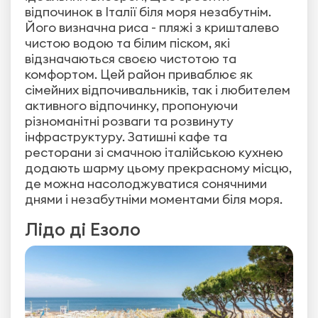
відпочинок в Італії біля моря незабутнім.
Його визначна риса - пляжі з кришталево
чистою водою та білим піском, які
відзначаються своєю чистотою та
комфортом. Цей район приваблює як
сімейних відпочивальників, так і любителем
активного відпочинку, пропонуючи
різноманітні розваги та розвинуту
інфраструктуру. Затишні кафе та
ресторани зі смачною італійською кухнею
додають шарму цьому прекрасному місцю,
де можна насолоджуватися сонячними
днями і незабутніми моментами біля моря.
Лідо ді Езоло