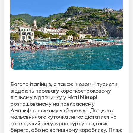
Багато італійців, а також іноземні туристи,
віддають перевагу короткостроковому
літньому відпочинку у місті
Мінорі
,
розташованому на прекрасному
Амальфітанському узбережжі. До цього
мальовничого куточка легко дістатися на
катері, який регулярно курсує вздовж
берега, або на затишному кораблику. Пляж