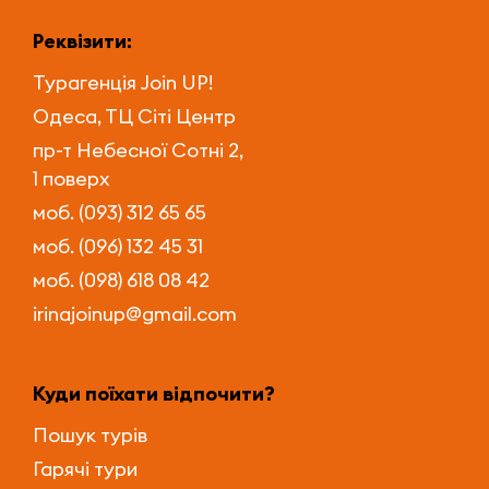
Реквізити:
Турагенція
Join UP!
Одеса, ТЦ Сіті Центр
пр-т Небесної Сотні 2,
1 поверх
моб. (093) 312 65 65
моб. (096) 132 45 31
моб. (098) 618 08 42
irinajoinup@gmail.com
Куди поїхати відпочити?
Пошук турів
Гарячі тури