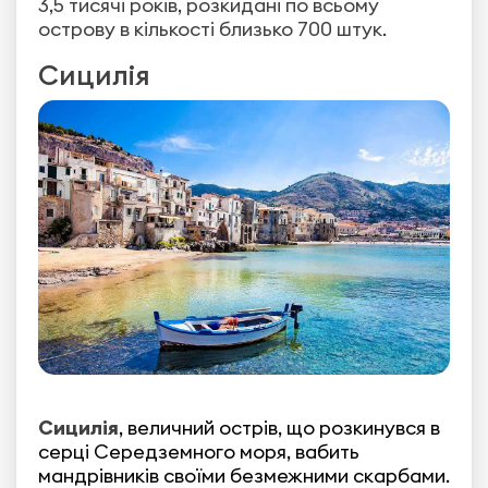
3,5 тисячі років, розкидані по всьому
острову в кількості близько 700 штук.
Сицилія
Сицилія
, величний острів, що розкинувся в
серці Середземного моря, вабить
мандрівників своїми безмежними скарбами.