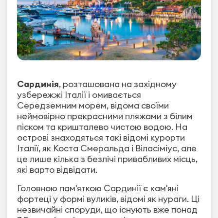
Сардинія
, розташована на західному
узбережжі Італії і омивається
Середземним морем, відома своїми
неймовірно прекрасними пляжами з білим
піском та кришталево чистою водою. На
острові знаходяться такі відомі курорти
Італії, як Коста Смеральда і Віласіміус, але
це лише кілька з безлічі привабливих місць,
які варто відвідати.
Головною пам'яткою Сардинії є кам'яні
фортеці у формі вуликів, відомі як нураги. Ці
незвичайні споруди, що існують вже понад