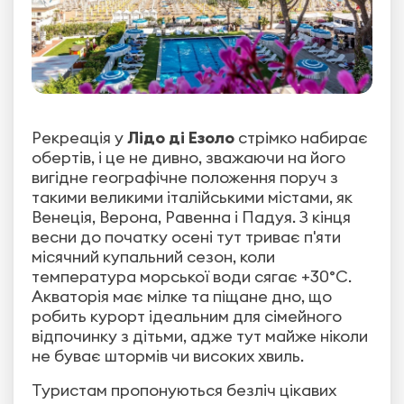
Рекреація у
Лідо ді Езоло
стрімко набирає
обертів, і це не дивно, зважаючи на його
вигідне географічне положення поруч з
такими великими італійськими містами, як
Венеція, Верона, Равенна і Падуя. З кінця
весни до початку осені тут триває п'яти
місячний купальний сезон, коли
температура морської води сягає +30°С.
Акваторія має мілке та піщане дно, що
робить курорт ідеальним для сімейного
відпочинку з дітьми, адже тут майже ніколи
не буває штормів чи високих хвиль.
Туристам пропонуються безліч цікавих