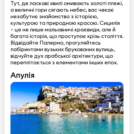
Тут, де ласкаві хвилі омивають золоті пляжі,
а величні гори сягають небес, вас чекає
незабутнє знайомство з історією,
культурою та природною красою. Сицилія
– це не лише мальовничі краєвиди, але й
багата історія, що проступає крізь століття.
Відвідайте Палермо, прогуляйтесь
лабіринтами вузьких брукованих вулиць,
відчуйте дух арабської архітектури, що
переплітається з елементами інших епох.
Апулія