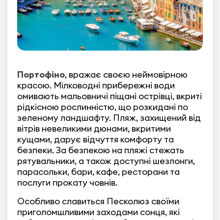
Портофіно
, вражає своєю неймовірною
красою. Мілководні прибережні води
омивають мальовничі піщані острівці, вкриті
рідкісною рослинністю, що розкидані по
зеленому ландшафту. Пляж, захищений від
вітрів невеликими дюнами, вкритими
кущами, дарує відчуття комфорту та
безпеки. За безпекою на пляжі стежать
рятувальники, а також доступні шезлонги,
парасольки, бари, кафе, ресторани та
послуги прокату човнів.
Особливо славиться Песколюз своїми
приголомшливими заходами сонця, які