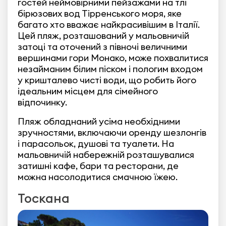
гостей неймовірними пейзажами на тлі
бірюзових вод Тірренського моря, яке
багато хто вважає найкрасивішим в Італії.
Цей пляж, розташований у мальовничій
затоці та оточений з півночі величними
вершинами гори Монако, може похвалитися
незайманим білим піском і пологим входом
у кришталево чисті води, що робить його
ідеальним місцем для сімейного
відпочинку.
Пляж обладнаний усіма необхідними
зручностями, включаючи оренду шезлонгів
і парасольок, душові та туалети. На
мальовничій набережній розташувалися
затишні кафе, бари та ресторани, де
можна насолодитися смачною їжею.
Тоскана