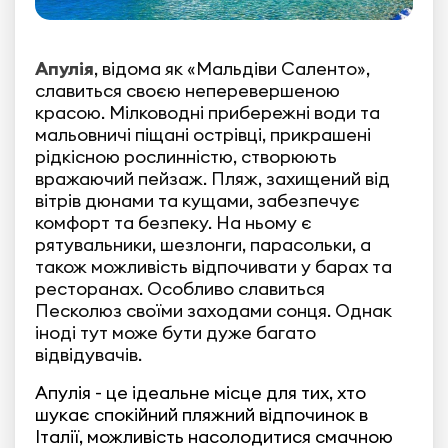
Апулія
, відома як «Мальдіви Саленто»,
славиться своєю неперевершеною
красою. Мілководні прибережні води та
мальовничі піщані острівці, прикрашені
рідкісною рослинністю, створюють
вражаючий пейзаж. Пляж, захищений від
вітрів дюнами та кущами, забезпечує
комфорт та безпеку. На ньому є
рятувальники, шезлонги, парасольки, а
також можливість відпочивати у барах та
ресторанах. Особливо славиться
Песколюз своїми заходами сонця. Однак
іноді тут може бути дуже багато
відвідувачів.
Апулія - це ідеальне місце для тих, хто
шукає спокійний пляжний відпочинок в
Італії, можливість насолодитися смачною