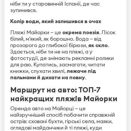
ніби ти у старовинній Іспанії, де час
зупинився.
Колір води, який залишився в очах
Пляжі Майорки — це
окрема поезія
. Пісок
білий, м’який, як борошно. Вода — від
прозорого до глибокої бірюзи,
як скло
.
Здається, ніби ти не на пляжі, а у
фотостудії, де знімають рекламні ролики
для раю. Купатись, засмагати, читати
книжки, слухати хвилі,
лежачи під
пальмами й дихати на повну
.
Маршрут на авто: ТОП-7
найкращих пляжів Майорки
Оренда авто на Майорці — це
найзручніший спосіб побачити справжній
острів: сховані бухти, гірські села, маяки,
оглядові майданчики й ті пляжі, куди