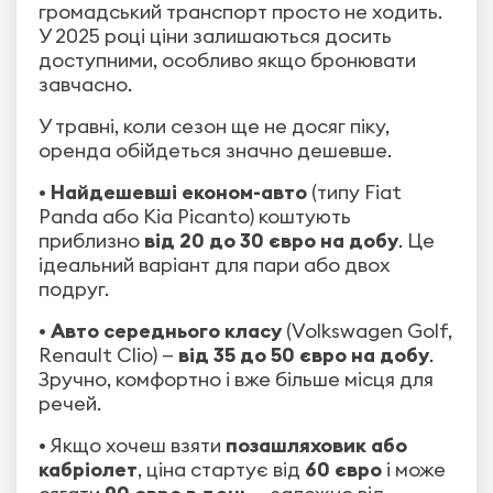
громадський транспорт просто не ходить.
У 2025 році ціни залишаються досить
доступними, особливо якщо бронювати
завчасно.
У травні, коли сезон ще не досяг піку,
оренда обійдеться значно дешевше.
•
Найдешевші економ-авто
(типу Fiat
Panda або Kia Picanto) коштують
приблизно
від 20 до 30 євро на добу
. Це
ідеальний варіант для пари або двох
подруг.
•
Авто середнього класу
(Volkswagen Golf,
Renault Clio) —
від 35 до 50 євро на добу
.
Зручно, комфортно і вже більше місця для
речей.
• Якщо хочеш взяти
позашляховик або
кабріолет
, ціна стартує від
60 євро
і може