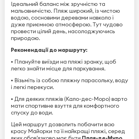
Ідеальний баланс між зручністю та
мальовничістю. Пляж широкий, із чистою
водою, сосновими деревами навколо і
дуже приємною атмосферою. Тут чудово
провести цілий день, насолоджуючись
природою.
Рекомендації до маршруту:
• Плануйте виїзди на пляжі зранку, щоб
легко знайти місце для паркування.
• Візьміть із собою пляжну парасольку, воду
і легкі перекуси.
• Для деяких пляжів (Кало-дес-Моро) варто
мати спортивне взуття для комфортного
спуску до води.
Цей маршрут дозволить побачити всю
красу Майорки та її найкращі пляжі, серед
яких обов’язково має бути
Плая-де-Муро
,