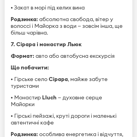
• Закат в морі під келих вина
Родзинка:
абсолютна свобода, вітер у
волоссі і Майорка з води — зовсім інша, ще
більш чарівна.
7. Сірара і монастир Льюк
Формат:
авто або автобусна екскурсія
Що побачити:
• Гірське село
Сірара
, майже забуте
туристами
• Монастир
Lluch
— духовне серце
Майорки
• Гірські пейзажі, круті дороги і маленькі
автентичні кафе
Родзинка:
особлива енергетика і відчуття,