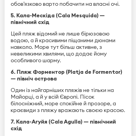
обов’язково варто побачити на власні очі.
5. Кала-Мескіда (Cala Mesquida) —
північний схід
Цей пляж відомий не лише бірюзовою
водою, а й красивими піщаними дюнами
навколо. Море тут більш активне, з
невеликими хвилями, що додає йому
особливого шарму.
6. Пляж Форментор (Platja de Formentor)
— північ острова
Один із найгарніших пляжів не тільки на
Майорці, а й у всій Європі. Пісок
білосніжний, море спокійне й прозоре, а
краєвиди з пляжу вражають своєю красою.
7. Кала-Агуйя (Cala Agulla) — північний
схід