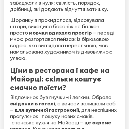
заїжджали з нуля: свіжість, порядок,
дрібниці, які додають відчуття затишку.
Щоранку я прокидалася, відсовувала
штори, виходила босоніж на балкон і
просто
мовчки вдихала простір
— переді
мною розгортався пейзаж із бірюзовою
водою, яка виглядала нереальною, мов
намальована художником із дивовижною
уявою.
Ціни в ресторана і кафе на
Майорці: скільки коштує
смачно поїсти?
Відпочинок був гнучким і легким. Обрала
сніданки в готелі
, а вечори залишали собі
—
для вуличної гастрономії
, для неспішних
прогулянок і пошуку нових смаків.
Іспанська кухня на Майорці —
це окреме
кохання
. Куштувала
паелью з