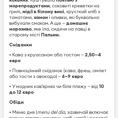
морепродуктами
, соковиті креветки на
грилі,
мідії в білому вині
, хрусткий хліб з
томатами,
хамон
і оливки, які буквально
вибухали смаком. А ще —
домашнє
морозиво
, яке їла, сидячи на лавці в
старому місті
Пальми.
Сніданки
• Кава з круасаном або тостом —
2,50–4
євро
• Повноцінний сніданок (кава, фреш, омлет
або тости з авокадо) —
6–9 євро
• У модних кав’ярнях чи біля пляжу — від
10
до 12 євро
Обіди
• Меню дня (
menu del día
, зазвичай включає
першу страву, основну, хліб, напій і десерт)