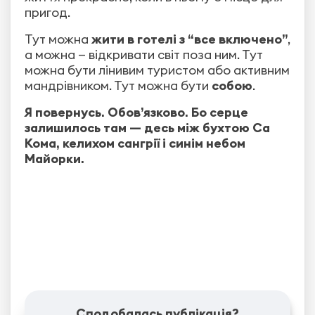
пригод.
Тут можна
жити в готелі з “все включено”
,
а можна — відкривати світ поза ним. Тут
можна бути лінивим туристом або активним
мандрівником. Тут можна бути
собою
.
Я повернусь. Обов’язково. Бо серце
залишилось там — десь між бухтою Са
Кома, келихом сангрії і синім небом
Майорки.
Сподобалась публікація?