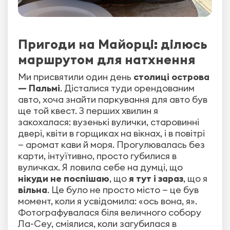
Пригоди на Майорці: ділюсь
маршрутом для натхнення
Ми присвятили один день
столиці острова
— Пальмі
. Дісталися туди орендованим
авто, хоча знайти паркування для авто був
ще той квест. З перших хвилин я
закохалася: вузенькі вулички, старовинні
двері, квіти в горщиках на вікнах, і в повітрі
— аромат кави й моря. Прогулювалась без
карти, інтуїтивно, просто губилися в
вуличках. Я ловила себе на думці, що
нікуди не поспішаю
, що
я тут і зараз
, що я
вільна
. Це було не просто місто — це був
момент, коли я усвідомила: «ось вона, я».
Фотографувалася біля величного собору
Ла-Сеу, сміялися, коли загубилася в