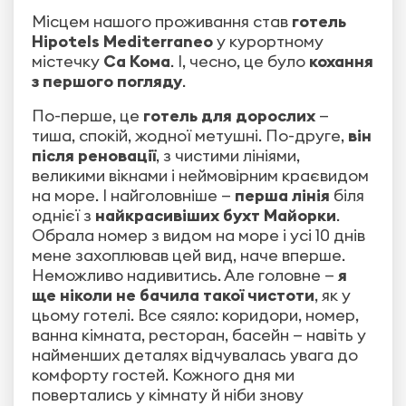
Місцем нашого проживання став
готель
Hipotels Mediterraneo
у курортному
містечку
Са Кома
. І, чесно, це було
кохання
з першого погляду
.
По-перше, це
готель для дорослих
—
тиша, спокій, жодної метушні. По-друге,
він
після реновації
, з чистими лініями,
великими вікнами і неймовірним краєвидом
на море. І найголовніше —
перша лінія
біля
однієї з
найкрасивіших бухт Майорки
.
Обрала номер з видом на море і усі 10 днів
мене захоплював цей вид, наче вперше.
Неможливо надивитись. Але головне —
я
ще ніколи не бачила такої чистоти
, як у
цьому готелі. Все сяяло: коридори, номер,
ванна кімната, ресторан, басейн — навіть у
найменших деталях відчувалась увага до
комфорту гостей. Кожного дня ми
повертались у кімнату й ніби знову