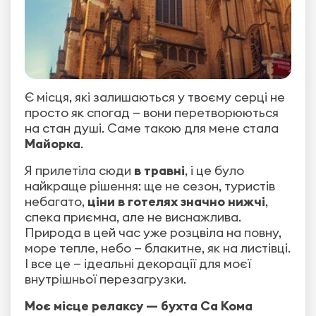
Є місця, які залишаються у твоєму серці не
просто як спогад — вони перетворюються
на стан душі. Саме такою для мене стала
Майорка
.
Я прилетіла сюди
в травні
, і це було
найкраще рішення: ще не сезон, туристів
небагато,
ціни в готелях значно нижчі
,
спека приємна, але не виснажлива.
Природа в цей час уже розцвіла на повну,
море тепле, небо — блакитне, як на листівці.
І все це — ідеальні декорації для моєї
внутрішньої перезагрузки.
Моє місце релаксу — бухта Са Кома