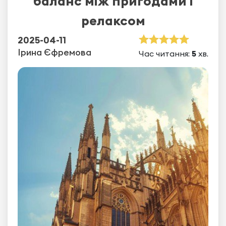
баланс між пригодами і
релаксом
2025-04-11
Ірина Єфремова
Час читання:
5
хв.