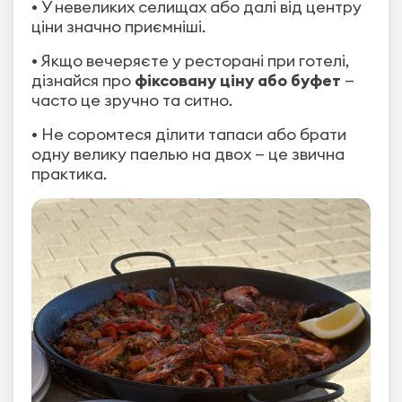
• У невеликих селищах або далі від центру
ціни значно приємніші.
• Якщо вечеряєте у ресторані при готелі,
дізнайся про
фіксовану ціну або буфет
—
часто це зручно та ситно.
• Не соромтеся ділити тапаси або брати
одну велику паелью на двох — це звична
практика.