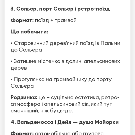
3. Сольєр, порт Сольєр і ретро-поїзд
Формат:
поїзд + трамвай
Що побачити:
• Старовинний дерев’яний поїзд із Пальми
до Сольєра
• Затишне містечко в долині апельсинових
дерев
• Прогулянка на трамвайчику до порту
Сольєра
Родзинка:
це — суцільна естетика, ретро-
атмосфера і апельсиновий сік, який тут
смачніший, ніж будь-де.
4. Вальдемосса і Дейя — душа Майорки
Формат:
автомобільна або групова