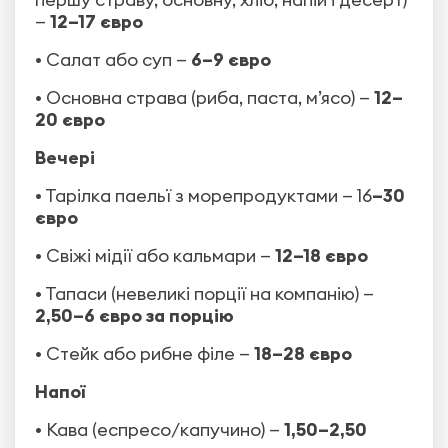
—
12–17 євро
• Салат або суп —
6–9 євро
• Основна страва (риба, паста, м’ясо) —
12–
20 євро
Вечері
• Тарілка паельї з морепродуктами — 16
–30
євро
• Свіжі мідії або кальмари —
12–18 євро
• Тапаси (невеликі порції на компанію) —
2,50–6 євро за порцію
• Стейк або рибне філе —
18–28 євро
Напої
• Кава (еспресо/капучино) —
1,50–2,50