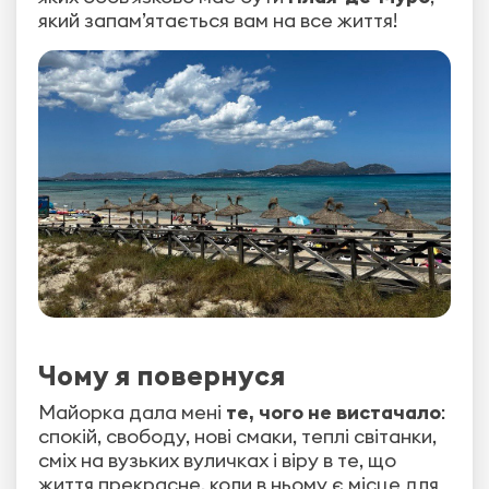
який запам’ятається вам на все життя!
Чому я повернуся
Майорка дала мені
те, чого не вистачало
:
спокій, свободу, нові смаки, теплі світанки,
сміх на вузьких вуличках і віру в те, що
життя прекрасне, коли в ньому є місце для