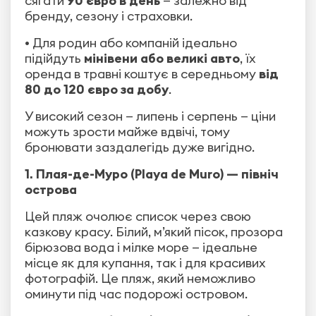
сягати
90 євро в день
— залежно від
бренду, сезону і страховки.
• Для родин або компаній ідеально
підійдуть
мінівени або великі авто
, їх
оренда в травні коштує в середньому
від
80 до 120 євро за добу
.
У високий сезон — липень і серпень — ціни
можуть зрости майже вдвічі, тому
бронювати заздалегідь дуже вигідно.
1. Плая-де-Муро (Playa de Muro) — північ
острова
Цей пляж очолює список через свою
казкову красу. Білий, м’який пісок, прозора
бірюзова вода і мілке море — ідеальне
місце як для купання, так і для красивих
фотографій. Це пляж, який неможливо
оминути під час подорожі островом.