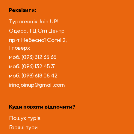
Реквізити:
Турагенція
Join UP!
Одеса, ТЦ Сіті Центр
пр-т Небесної Сотні 2,
1 поверх
моб. (093) 312 65 65
моб. (096) 132 45 31
моб. (098) 618 08 42
irinajoinup@gmail.com
Куди поїхати відпочити?
Пошук турів
Гарячі тури