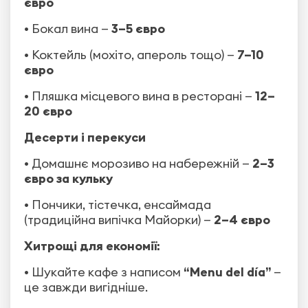
євро
• Бокал вина —
3–5 євро
• Коктейль (мохіто, апероль тощо) —
7–10
євро
• Пляшка місцевого вина в ресторані —
12–
20 євро
Десерти і перекуси
• Домашнє морозиво на набережній —
2–3
євро за кульку
• Пончики, тістечка, енсаймада
(традиційна випічка Майорки) —
2–4 євро
Хитрощі для економії:
• Шукайте кафе з написом
“Menu del día”
—
це завжди вигідніше.