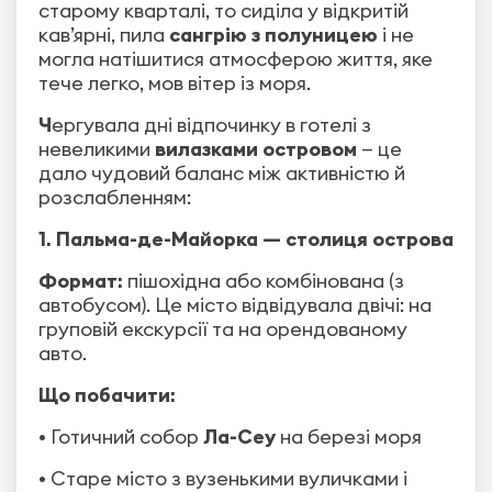
старому кварталі, то сиділа у відкритій
кав’ярні, пила
сангрію з полуницею
і не
могла натішитися атмосферою життя, яке
тече легко, мов вітер із моря.
Ч
ергувала дні відпочинку в готелі з
невеликими
вилазками островом
— це
дало чудовий баланс між активністю й
розслабленням:
1. Пальма-де-Майорка — столиця острова
Формат:
пішохідна або комбінована (з
автобусом). Це місто відвідувала двічі: на
груповій екскурсії та на орендованому
авто.
Що побачити:
• Готичний собор
Ла-Сеу
на березі моря
• Старе місто з вузенькими вуличками і