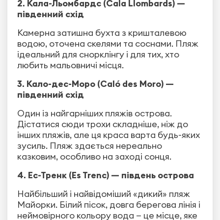
2. Кала-Льомбардс (Cala Llombards) —
південний схід
Камерна затишна бухта з кришталевою
водою, оточена скелями та соснами. Пляж
ідеальний для снорклінгу і для тих, хто
любить мальовничі місця.
3. Кало-дес-Моро (Caló des Moro) —
південний схід
Один із найгарніших пляжів острова.
Дістатися сюди трохи складніше, ніж до
інших пляжів, але ця краса варта будь-яких
зусиль. Пляж здається нереально
казковим, особливо на заході сонця.
4. Ес-Тренк (Es Trenc) — південь острова
Найбільший і найвідоміший «дикий» пляж
Майорки. Білий пісок, довга берегова лінія і
неймовірного кольору вода — це місце, яке