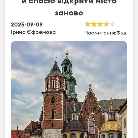
й спосіб відкрити місто
заново
2025-09-09
Ірина Єфремова
Час читання:
3
хв.