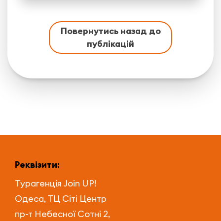
Повернутись назад до
публікацій
Реквізити:
Турагенція
Join UP!
Одеса, ТЦ Сіті Центр
пр-т Небесної Сотні 2,