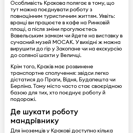
Особливість Кракова полягає в тому, що
тут можна поєднувати роботу з
повноцінним туристичним життям. Уявіть:
вранці ви працюєте в кафе на Ринковій
площі, а після зміни прогулюєтесь
Вавельським замком чи йдете на виставку в
сучасний музей MOCAK. У вихідні ж можна
вирушити до гір у Закопане чи на екскурсію
до соляної шахти у Величці.
Крім того, Краків має розвинене
транспортне сполучення: звідси легко
дістатися до Праги, Відня, Будапешта чи
Берліна. Тому місто часто стає своєрідною
базою для тих, хто поєднує роботу й
подорожі.
Де шукати роботу
мандрівнику
Для іноземців у Кракові доступно кілька