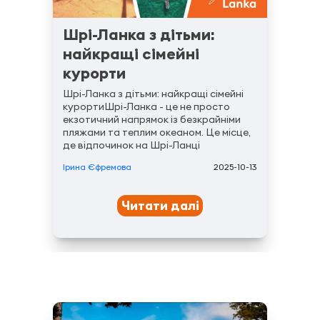
Шрі-Ланка з дітьми:
найкращі сімейні
курорти
Шрі-Ланка з дітьми: найкращі сімейні
курортиШрі-Ланка - це не просто
екзотичний напрямок із безкрайніми
пляжами та теплим океаном. Це місце,
де відпочинок на Шрі-Ланці
перетворюється на казкову пригоду
Ірина Єфремова
2025-10-13
для всієї родини. Тут можна поєднати
комфорт сучасних готелів із духом
автентичності,...
Читати далі