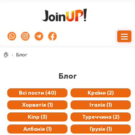
🏠
Блог
Блог
Всі пости (40)
Країни (2)
Хорватія (1)
Італія (1)
Кіпр (3)
Туреччина (2)
Албанія (1)
Грузія (1)