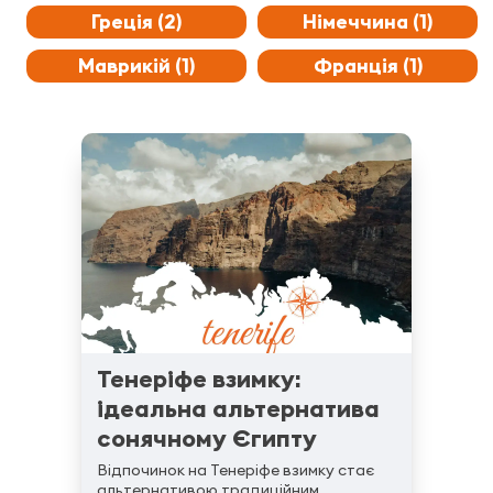
Греція (2)
Німеччина (1)
Маврикій (1)
Франція (1)
Тенеріфе взимку:
ідеальна альтернатива
сонячному Єгипту
Відпочинок на Тенеріфе взимку стає
альтернативою традиційним