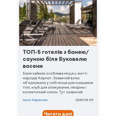
ТОП-5 готелів з банею/
сауною біля Буковелю
восени
Баня займає особливе місце у житті
народів Карпат. Зазвичай вона
об’єднувала у собі місце для очищення
тіла, клуб для спілкування, лікарню і
косметичний салон. Тут зазвичай
приймали пацієнтів місцеві знахарки,
Ірина Єфремова
2025-09-09
які добре знали, відвар якої трави від
якої хвороби допоможе....
Читати далі