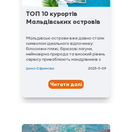
ТОП 10 курортів
Мальдівських островів
Мальдівські острови вже давно стали
символом ідеального відпочинку:
білосніжні пляжі, бірюзові лагуни,
неймовірна природа та високий рівень
сервісу приваблюють мандрівників з
усього світу. У цьому матеріалі ми
Ірина Єфремова
2025-11-09
розповімо про топ курорти Мальдів,
які варто розглянути для вашого
відпочинку, з урахуванням...
Читати далі