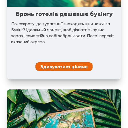
Бронь готелів дешевше букінгу
По-секрету: де турагенції знаходять ціни нижчі за
Букінг? Ідеальний момент, щоб дізнатись прямо
зараз і самостійно собі забронювати. Пссс...переліт
вказаний окремо.
Здивуватися цінами