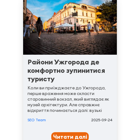
Райони Ужгорода де
комфортно зупинитися
туристу
Коли ви приїжджаєте до Ужгорода,
перше враження може скласти
старовинний вокзал, який виглядає як
музей архітектури. Але справжнє
відкриття починається далі: вузькі
вулички з європейським шармом,
SEO Team
2025-09-24
липові алеї, замки та унікальна
атмосфера Закарпаття. Саме тут
турист розуміє — проживання у...
Читати далі