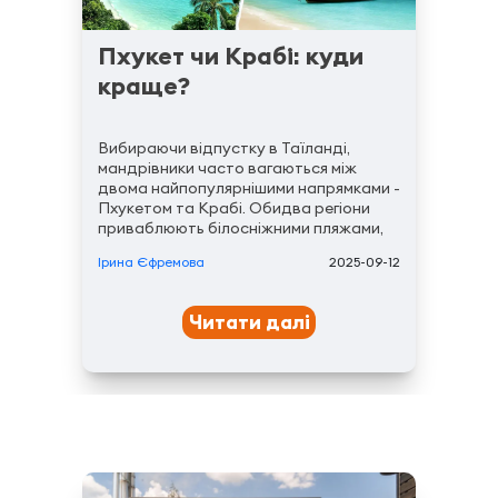
Пхукет чи Крабі: куди
краще?
Вибираючи відпустку в Таїланді,
мандрівники часто вагаються між
двома найпопулярнішими напрямками -
Пхукетом та Крабі. Обидва регіони
приваблюють білосніжними пляжами,
теплим Андаманським морем і
Ірина Єфремова
2025-09-12
тропічною атмосферою, але мають
суттєві відмінності. Пхукет вважають
центром активного туризму: тут
Читати далі
великий міжнародний аеропорт,
розвинена...