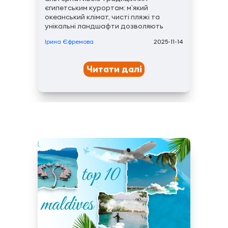
єгипетським курортам: м’який
океанський клімат, чисті пляжі та
унікальні ландшафти дозволяють
поєднати релакс, активні розваги та
Ірина Єфремова
2025-11-14
сімейні прогулянки, роблячи кожен
день на острові незабутнім. Тенеріфе
пропонує туристам комфорт,
Читати далі
різноманітні можливості для
відпочинку та...