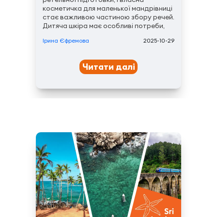
косметичка для маленької мандрівниці
стає важливою частиною збору речей.
Дитяча шкіра має особливі потреби,
тому використання дорослих засобів
Ірина Єфремова
2025-10-29
може викликати подразнення або
алергічні реакції.​​Окрема косметичка
дає дитині відчуття самостійності та
Читати далі
відповідальності за...