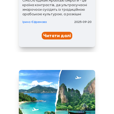
ОАЕОб’єднані Арабські Емірати - це
країна контрастів, де ультрасучасні
хмарочоси сусідять із традиційною
арабською культурою, а розкішні
курорти й торгові центри гармонійно
Ірина Єфремова
2025-09-20
поєднуються з величними пустельними
ландшафтами. Туристів приваблює
можливість відвідати Дубаї цікаві
Читати далі
місця, подивитися...