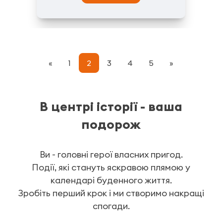
«
1
2
3
4
5
»
В центрі історії - ваша
подорож
Ви - головні герої власних пригод.
Події, які стануть яскравою плямою у
календарі буденного життя.
Зробіть перший крок і ми створимо накращі
спогади.