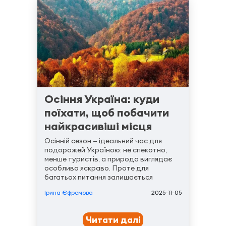
Осіння Україна: куди
поїхати, щоб побачити
найкрасивіші місця
Осінній сезон — ідеальний час для
подорожей Україною: не спекотно,
менше туристів, а природа виглядає
особливо яскраво. Проте для
багатьох питання залишається
відкритим — де зараз найцікавіше
Ірина Єфремова
2025-11-05
побувати і як краще організувати
поїздку, щоб було зручно і
доступно? Сервіс оренди ...
Читати далі