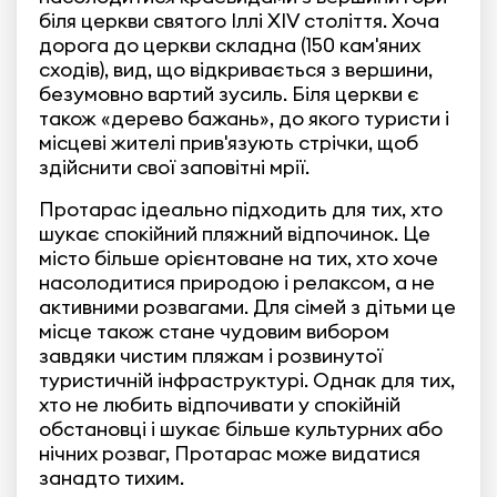
біля церкви святого Іллі XIV століття. Хоча
дорога до церкви складна (150 кам'яних
сходів), вид, що відкривається з вершини,
безумовно вартий зусиль. Біля церкви є
також «дерево бажань», до якого туристи і
місцеві жителі прив'язують стрічки, щоб
здійснити свої заповітні мрії.
Протарас ідеально підходить для тих, хто
шукає спокійний пляжний відпочинок. Це
місто більше орієнтоване на тих, хто хоче
насолодитися природою і релаксом, а не
активними розвагами. Для сімей з дітьми це
місце також стане чудовим вибором
завдяки чистим пляжам і розвинутої
туристичній інфраструктурі. Однак для тих,
хто не любить відпочивати у спокійній
обстановці і шукає більше культурних або
нічних розваг, Протарас може видатися
занадто тихим.