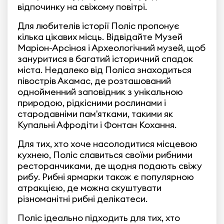
відпочинку на свіжому повітрі.
Для любителів історії Поліс пропонує
кілька цікавих місць. Відвідайте Музей
Маріон-Арсіноя і Археологічний музей, щоб
зануритися в багатий історичний спадок
міста. Недалеко від Поліса знаходиться
півострів Акамас, де розташований
однойменний заповідник з унікальною
природою, рідкісними рослинами і
стародавніми пам'ятками, такими як
Купальні Афродіти і Фонтан Кохання.
Для тих, хто хоче насолодитися місцевою
кухнею, Поліс славиться своїми рибними
ресторанчиками, де щодня подають свіжу
рибу. Рибні ярмарки також є популярною
атракцією, де можна скуштувати
різноманітні рибні делікатеси.
Поліс ідеально підходить для тих, хто