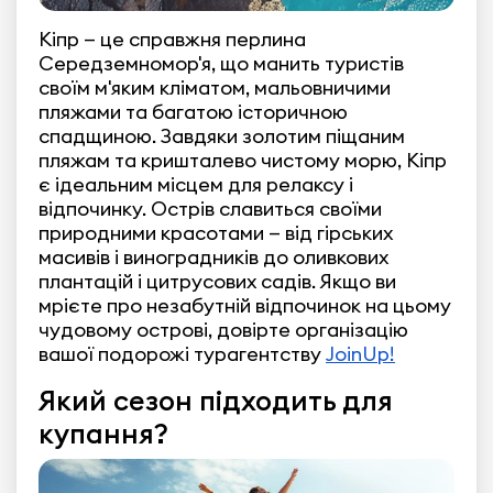
Кіпр — це справжня перлина
Середземномор'я, що манить туристів
своїм м'яким кліматом, мальовничими
пляжами та багатою історичною
спадщиною. Завдяки золотим піщаним
пляжам та кришталево чистому морю, Кіпр
є ідеальним місцем для релаксу і
відпочинку. Острів славиться своїми
природними красотами — від гірських
масивів і виноградників до оливкових
плантацій і цитрусових садів. Якщо ви
мрієте про незабутній відпочинок на цьому
чудовому острові, довірте організацію
вашої подорожі турагентству
JoinUp!
Який сезон підходить для
купання?