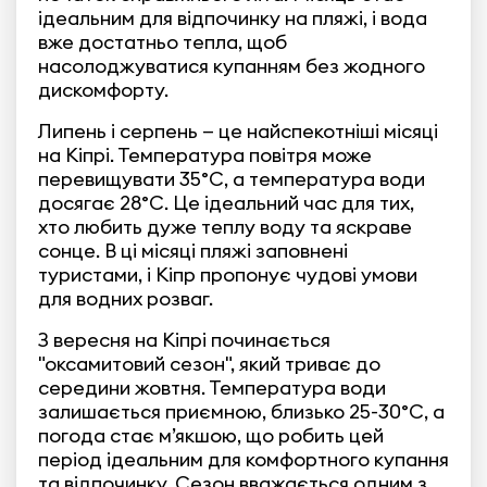
ідеальним для відпочинку на пляжі, і вода
вже достатньо тепла, щоб
насолоджуватися купанням без жодного
дискомфорту.
Липень і серпень — це найспекотніші місяці
на Кіпрі. Температура повітря може
перевищувати 35°C, а температура води
досягає 28°C. Це ідеальний час для тих,
хто любить дуже теплу воду та яскраве
сонце. В ці місяці пляжі заповнені
туристами, і Кіпр пропонує чудові умови
для водних розваг.
З вересня на Кіпрі починається
"оксамитовий сезон", який триває до
середини жовтня. Температура води
залишається приємною, близько 25-30°C, а
погода стає м’якшою, що робить цей
період ідеальним для комфортного купання
та відпочинку. Сезон вважається одним з