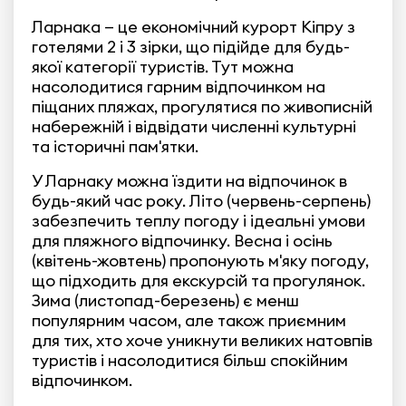
Ларнака — це економічний курорт Кіпру з
готелями 2 і 3 зірки, що підійде для будь-
якої категорії туристів. Тут можна
насолодитися гарним відпочинком на
піщаних пляжах, прогулятися по живописній
набережній і відвідати численні культурні
та історичні пам'ятки.
У Ларнаку можна їздити на відпочинок в
будь-який час року. Літо (червень-серпень)
забезпечить теплу погоду і ідеальні умови
для пляжного відпочинку. Весна і осінь
(квітень-жовтень) пропонують м'яку погоду,
що підходить для екскурсій та прогулянок.
Зима (листопад-березень) є менш
популярним часом, але також приємним
для тих, хто хоче уникнути великих натовпів
туристів і насолодитися більш спокійним
відпочинком.