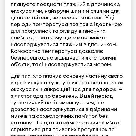
плануєте поєднати пляжний відпочинок з
екскурсіями, найзручнішими місяцями для
цього є квітень, вересень і жовтень. У ці
періоди температура повітря є ідеальною
для прогулянок та огляду визначних
пам'яток, при цьому ще є можливість
насолоджуватися пляжним відпочинком.
Комфортна температура дозволяє
безперешкодно відвідувати як історичні
об'єкти, так і насолоджуватися морем.
Для тих, хто планує основну частину свого
відпочинку на культурних та археологічних
екскурсіях, найкращий час для подорожі —
з листопада по березень. В цей період
туристичний потік зменшується, що
дозволяє насолоджуватися відвідинами
музеїв та археологічних пам'яток без
натовпу. Погода в цей час зазвичай м'яка і
сприятлива для тривалих прогулянок та
огляду археологічних артефактів, що