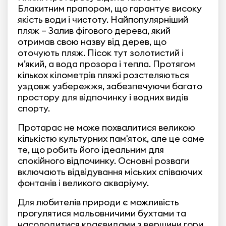
Блакитним прапором, що гарантує високу
якість води і чистоту. Найпопулярніший
пляж – Залив фігового дерева, який
отримав свою назву від дерев, що
оточують пляж. Пісок тут золотистий і
м’який, а вода прозора і тепла. Протягом
кількох кілометрів пляжі розстеляються
уздовж узбережжя, забезпечуючи багато
простору для відпочинку і водних видів
спорту.
Протарас не може похвалитися великою
кількістю культурних пам'яток, але це саме
те, що робить його ідеальним для
спокійного відпочинку. Основні розваги
включають відвідування міських співаючих
фонтанів і великого акваріуму.
Для любителів природи є можливість
прогулятися мальовничими бухтами та
насолодитися краєвидами з вершини гори