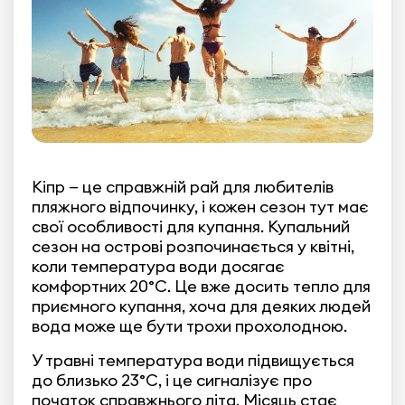
Кіпр — це справжній рай для любителів
пляжного відпочинку, і кожен сезон тут має
свої особливості для купання. Купальний
сезон на острові розпочинається у квітні,
коли температура води досягає
комфортних 20°C. Це вже досить тепло для
приємного купання, хоча для деяких людей
вода може ще бути трохи прохолодною.
У травні температура води підвищується
до близько 23°C, і це сигналізує про
початок справжнього літа. Місяць стає