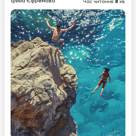
Ірина Єфремова
Час читання:
8
хв.