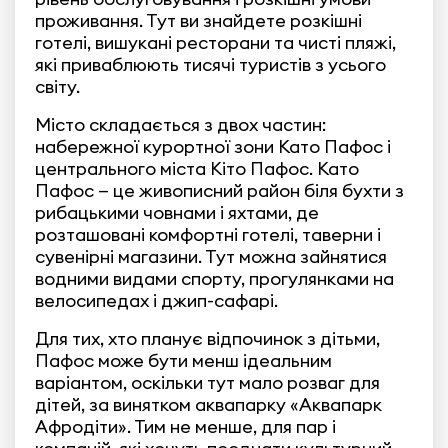
проживання. Тут ви знайдете розкішні
готелі, вишукані ресторани та чисті пляжі,
які приваблюють тисячі туристів з усього
світу.
Місто складається з двох частин:
набережної курортної зони Като Пафос і
центрального міста Кіто Пафос. Като
Пафос — це живописний район біля бухти з
рибацькими човнами і яхтами, де
розташовані комфортні готелі, таверни і
сувенірні магазини. Тут можна зайнятися
водними видами спорту, прогулянками на
велосипедах і джип-сафарі.
Для тих, хто планує відпочинок з дітьми,
Пафос може бути менш ідеальним
варіантом, оскільки тут мало розваг для
дітей, за винятком аквапарку «Аквапарк
Афродіти». Тим не менше, для пар і