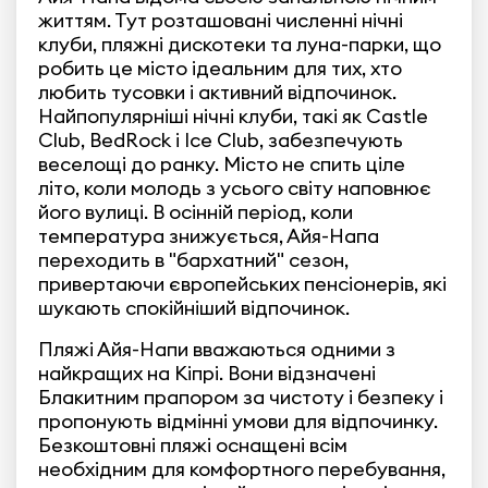
життям. Тут розташовані численні нічні
клуби, пляжні дискотеки та луна-парки, що
робить це місто ідеальним для тих, хто
любить тусовки і активний відпочинок.
Найпопулярніші нічні клуби, такі як Castle
Club, BedRock і Ice Club, забезпечують
веселощі до ранку. Місто не спить ціле
літо, коли молодь з усього світу наповнює
його вулиці. В осінній період, коли
температура знижується, Айя-Напа
переходить в "бархатний" сезон,
привертаючи європейських пенсіонерів, які
шукають спокійніший відпочинок.
Пляжі Айя-Напи вважаються одними з
найкращих на Кіпрі. Вони відзначені
Блакитним прапором за чистоту і безпеку і
пропонують відмінні умови для відпочинку.
Безкоштовні пляжі оснащені всім
необхідним для комфортного перебування,