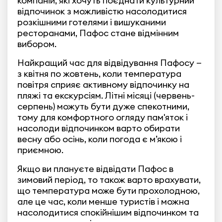
компаній, які хочуть поєднати культурний
відпочинок з можливістю насолодитися
розкішними готелями і вишуканими
ресторанами, Пафос стане відмінним
вибором.
Найкращий час для відвідування Пафосу —
з квітня по жовтень, коли температура
повітря сприяє активному відпочинку на
пляжі та екскурсіям. Літні місяці (червень-
серпень) можуть бути дуже спекотними,
тому для комфортного огляду пам'яток і
насолоди відпочинком варто обирати
весну або осінь, коли погода є м’якою і
приємною.
Якщо ви плануєте відвідати Пафос в
зимовий період, то також варто врахувати,
що температура може бути прохолодною,
але це час, коли менше туристів і можна
насолодитися спокійнішим відпочинком та