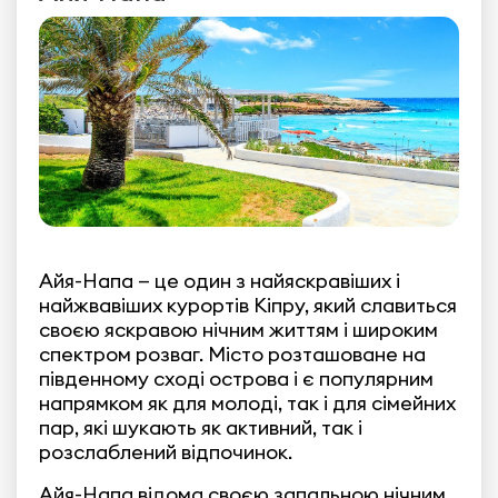
Айя-Напа — це один з найяскравіших і
найжвавіших курортів Кіпру, який славиться
своєю яскравою нічним життям і широким
спектром розваг. Місто розташоване на
південному сході острова і є популярним
напрямком як для молоді, так і для сімейних
пар, які шукають як активний, так і
розслаблений відпочинок.
Айя-Напа відома своєю запальною нічним