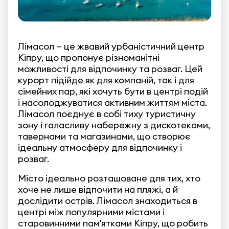
Лімасол — це жвавий урбаністичний центр
Кіпру, що пропонує різноманітні
можливості для відпочинку та розваг. Цей
курорт підійде як для компаній, так і для
сімейних пар, які хочуть бути в центрі подій
і насолоджуватися активним життям міста.
Лімасол поєднує в собі тиху туристичну
зону і галасливу набережну з дискотеками,
тавернами та магазинами, що створює
ідеальну атмосферу для відпочинку і
розваг.
Місто ідеально розташоване для тих, хто
хоче не лише відпочити на пляжі, а й
дослідити острів. Лімасол знаходиться в
центрі між популярними містами і
старовинними пам'ятками Кіпру, що робить