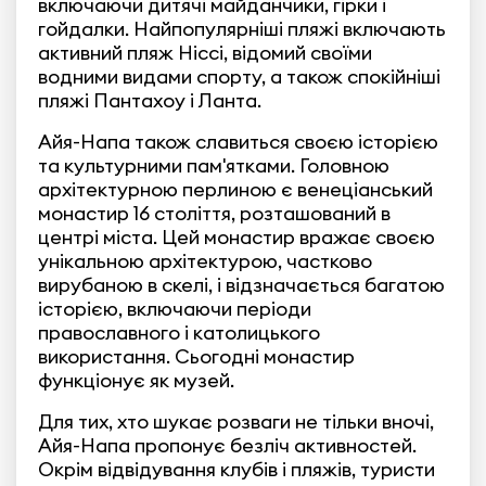
включаючи дитячі майданчики, гірки і
гойдалки. Найпопулярніші пляжі включають
активний пляж Ніссі, відомий своїми
водними видами спорту, а також спокійніші
пляжі Пантахоу і Ланта.
Айя-Напа також славиться своєю історією
та культурними пам'ятками. Головною
архітектурною перлиною є венеціанський
монастир 16 століття, розташований в
центрі міста. Цей монастир вражає своєю
унікальною архітектурою, частково
вирубаною в скелі, і відзначається багатою
історією, включаючи періоди
православного і католицького
використання. Сьогодні монастир
функціонує як музей.
Для тих, хто шукає розваги не тільки вночі,
Айя-Напа пропонує безліч активностей.
Окрім відвідування клубів і пляжів, туристи