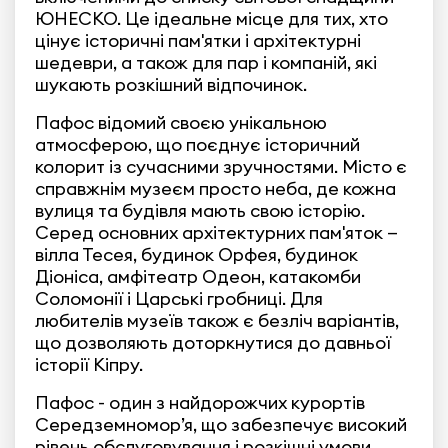
ЮНЕСКО. Це ідеальне місце для тих, хто
цінує історичні пам'ятки і архітектурні
шедеври, а також для пар і компаній, які
шукають розкішний відпочинок.
Пафос відомий своєю унікальною
атмосферою, що поєднує історичний
колорит із сучасними зручностями. Місто є
справжнім музеєм просто неба, де кожна
вулиця та будівля мають свою історію.
Серед основних архітектурних пам'яток —
вілла Тесея, будинок Орфея, будинок
Діоніса, амфітеатр Одеон, катакомби
Соломонії і Царські гробниці. Для
любителів музеїв також є безліч варіантів,
що дозволяють доторкнутися до давньої
історії Кіпру.
Пафос - один з найдорожчих курортів
Середземномор’я, що забезпечує високий
рівень обслуговування і розкішні умови