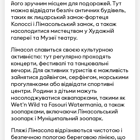
його зручним місцем для подорожей. Тут
можна відвідати безліч античних будівель,
таких як лицарський замок-фортеця
Колоссі і Лімасольський замок, а також
насолодитися мистецтвом у Художній
галереї та Музеї театру.
Лімасол славиться своєю культурною
активністю: тут регулярно проходять
концерти, фестивалі та танцювальні
вечори. Для активних туристів є можливість
зайнятися дайвінгом, серфінгом, морськими
прогулянками або відвідати спортивні
центри. Родини з дітьми можуть
насолоджуватися аквапарками, такими як
Wet'n Wild та Fasouri Watermania, а також
зоопарками, включаючи Лімасольський
зоопарк і Муніципальний зоопарк.
Пляжі Лімасола відрізняються чистотою і
безпечною пологою береговою лінією, що